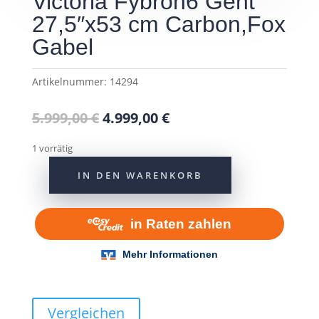
Victoria Fybron6 Gent
27,5″x53 cm Carbon,Fox
Gabel
Artikelnummer:
14294
Ursprünglicher
Aktueller
5.999,00
€
4.999,00
€
Preis
Preis
war:
ist:
1 vorrätig
5.999,00 €
4.999,00 €.
IN DEN WARENKORB
Victoria
Fybron6
Gent
27,5"x53
cm
Carbon,Fox
Gabel
Menge
Vergleichen