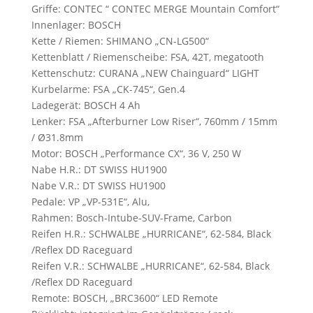
Griffe: CONTEC “ CONTEC MERGE Mountain Comfort“
Innenlager: BOSCH
Kette / Riemen: SHIMANO „CN-LG500“
Kettenblatt / Riemenscheibe: FSA, 42T, megatooth
Kettenschutz: CURANA „NEW Chainguard“ LIGHT
Kurbelarme: FSA „CK-745“, Gen.4
Ladegerät: BOSCH 4 Ah
Lenker: FSA „Afterburner Low Riser“, 760mm / 15mm
/ Ø31.8mm
Motor: BOSCH „Performance CX“, 36 V, 250 W
Nabe H.R.: DT SWISS HU1900
Nabe V.R.: DT SWISS HU1900
Pedale: VP „VP-531E“, Alu,
Rahmen: Bosch-Intube-SUV-Frame, Carbon
Reifen H.R.: SCHWALBE „HURRICANE“, 62-584, Black
/Reflex DD Raceguard
Reifen V.R.: SCHWALBE „HURRICANE“, 62-584, Black
/Reflex DD Raceguard
Remote: BOSCH, „BRC3600“ LED Remote