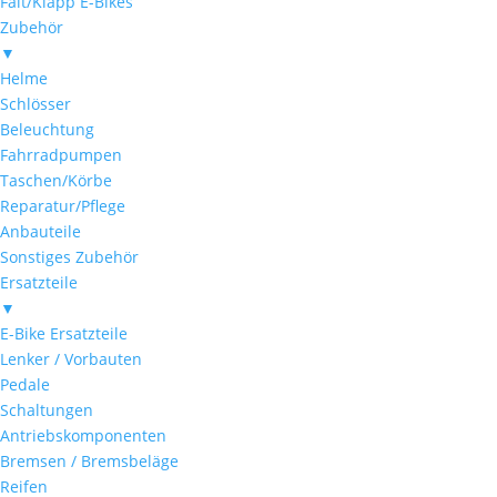
Falt/Klapp E-Bikes
Zubehör
▼
Helme
Schlösser
Beleuchtung
Fahrradpumpen
Taschen/Körbe
Reparatur/Pflege
Anbauteile
Sonstiges Zubehör
Ersatzteile
▼
E-Bike Ersatzteile
Lenker / Vorbauten
Pedale
Schaltungen
Antriebskomponenten
Bremsen / Bremsbeläge
Reifen