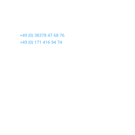
Lindenstraße 108
17419 Seebad Ahlbeck
☎
+49 (0) 38378 47 68 76
☎
+49 (0) 171 416 94 74
Öffnungszeiten
Mo bis Fr. 9:00 – 18:00 Uhr
Sa.9:00 – 12:00 Uhr
So. geschlossen
Rückgabezeit: bis 18:00 Uhr
Wichtiges