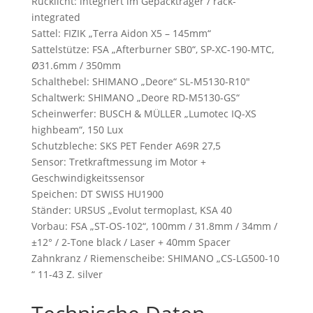
Rücklicht: integriert im Gepäckträger / rack-
integrated
Sattel: FIZIK „Terra Aidon X5 – 145mm“
Sattelstütze: FSA „Afterburner SB0“, SP-XC-190-MTC,
Ø31.6mm / 350mm
Schalthebel: SHIMANO „Deore“ SL-M5130-R10″
Schaltwerk: SHIMANO „Deore RD-M5130-GS“
Scheinwerfer: BUSCH & MÜLLER „Lumotec IQ-XS
highbeam“, 150 Lux
Schutzbleche: SKS PET Fender A69R 27,5
Sensor: Tretkraftmessung im Motor +
Geschwindigkeitssensor
Speichen: DT SWISS HU1900
Ständer: URSUS „Evolut termoplast, KSA 40
Vorbau: FSA „ST-OS-102“, 100mm / 31.8mm / 34mm /
±12° / 2-Tone black / Laser + 40mm Spacer
Zahnkranz / Riemenscheibe: SHIMANO „CS-LG500-10
“ 11-43 Z. silver