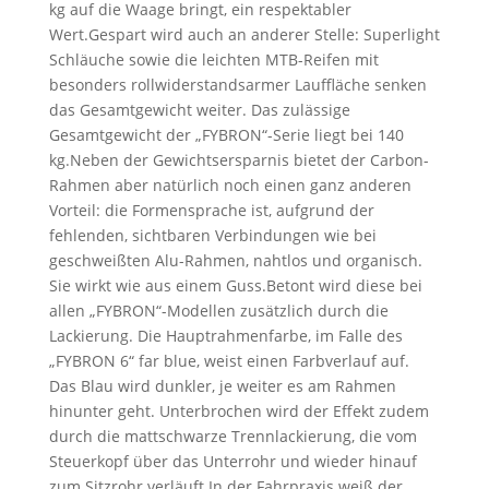
kg auf die Waage bringt, ein respektabler
Wert.Gespart wird auch an anderer Stelle: Superlight
Schläuche sowie die leichten MTB-Reifen mit
besonders rollwiderstandsarmer Lauffläche senken
das Gesamtgewicht weiter. Das zulässige
Gesamtgewicht der „FYBRON“-Serie liegt bei 140
kg.Neben der Gewichtsersparnis bietet der Carbon-
Rahmen aber natürlich noch einen ganz anderen
Vorteil: die Formensprache ist, aufgrund der
fehlenden, sichtbaren Verbindungen wie bei
geschweißten Alu-Rahmen, nahtlos und organisch.
Sie wirkt wie aus einem Guss.Betont wird diese bei
allen „FYBRON“-Modellen zusätzlich durch die
Lackierung. Die Hauptrahmenfarbe, im Falle des
„FYBRON 6“ far blue, weist einen Farbverlauf auf.
Das Blau wird dunkler, je weiter es am Rahmen
hinunter geht. Unterbrochen wird der Effekt zudem
durch die mattschwarze Trennlackierung, die vom
Steuerkopf über das Unterrohr und wieder hinauf
zum Sitzrohr verläuft.In der Fahrpraxis weiß der