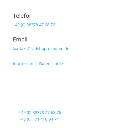
Telefon
+49 (0) 38378 47 68 76
Email
kontakt@radshop-usedom.de
Impressum
|
Datenschutz
Radshop Usedom
Lindenstraße 108
17419 Seebad Ahlbeck
☎
+49 (0) 38378 47 68 76
☎
+49 (0) 171 416 94 74