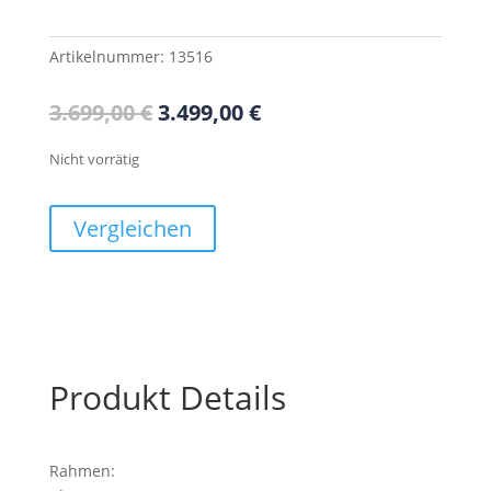
Artikelnummer:
13516
Ursprünglicher
Aktueller
3.699,00
€
3.499,00
€
Preis
Preis
war:
ist:
Nicht vorrätig
3.699,00 €
3.499,00 €.
Vergleichen
Produkt Details
Rahmen: