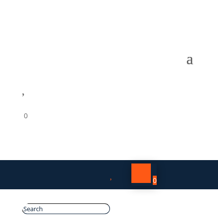

0

0