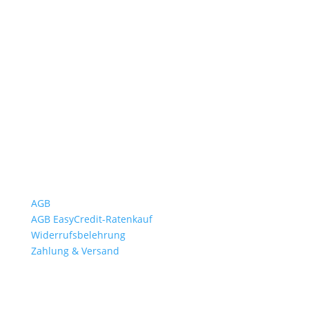
Öffnungszeiten
Mo bis Fr. 9:00 – 18:00 Uhr
Sa.9:00 – 12:00 Uhr
So. geschlossen
Rückgabezeit: bis 18:00 Uhr
Wichtiges
AGB
AGB EasyCredit-Ratenkauf
Widerrufsbelehrung
Zahlung & Versand