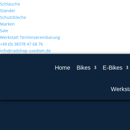
Schläuche
Ständer
Schutzbleche
Marken
Sale
Werkstatt Terminvereinbarung
+49 (0) 38378 47 68 76
info@radshop-usedom.de
Home
Bikes
E-Bikes
Werkst