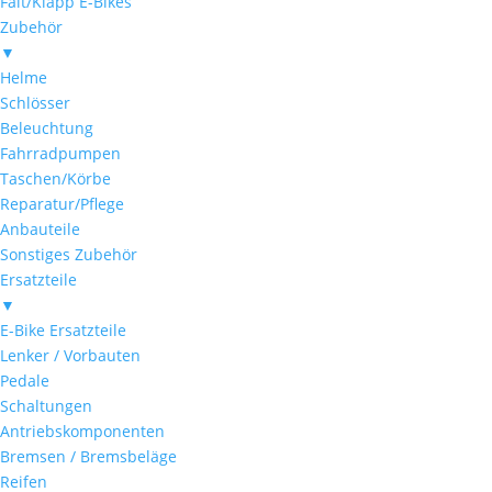
Falt/Klapp E-Bikes
Zubehör
▼
Helme
Schlösser
Beleuchtung
Fahrradpumpen
Taschen/Körbe
Reparatur/Pflege
Anbauteile
Sonstiges Zubehör
Ersatzteile
▼
E-Bike Ersatzteile
Lenker / Vorbauten
Pedale
Schaltungen
Antriebskomponenten
Bremsen / Bremsbeläge
Reifen