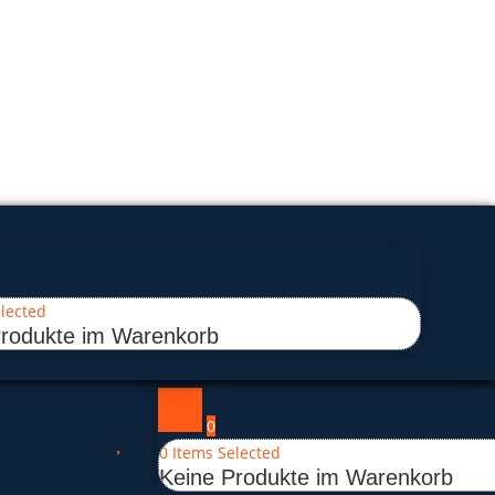
lected
Produkte im Warenkorb
0

0
Items Selected
Keine Produkte im Warenkorb