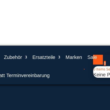
Zubehör
Ersatzteile
Marken
Sale
0

0
Items Se
Keine 
att Terminvereinbarung