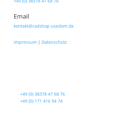
+49 (0) 38378 47 68 76
Email
kontakt@radshop-usedom.de
Impressum
|
Datenschutz
Radshop Usedom
Lindenstraße 108
17419 Seebad Ahlbeck
☎
+49 (0) 38378 47 68 76
☎
+49 (0) 171 416 94 74
Öffnungszeiten
Mo bis Fr. 9:00 – 18:00 Uhr