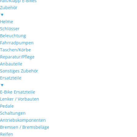
Falt/Klapp E-Bikes
Zubehör
▼
Helme
Schlösser
Beleuchtung
Fahrradpumpen
Taschen/Körbe
Reparatur/Pflege
Anbauteile
Sonstiges Zubehör
Ersatzteile
▼
E-Bike Ersatzteile
Lenker / Vorbauten
Pedale
Schaltungen
Antriebskomponenten
Bremsen / Bremsbeläge
Reifen