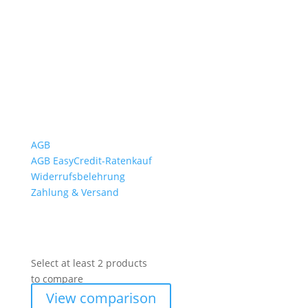
Sa.9:00 – 12:00 Uhr
So. geschlossen
Rückgabezeit: bis 18:00 Uhr
Wichtiges
AGB
AGB EasyCredit-Ratenkauf
Widerrufsbelehrung
Zahlung & Versand
Select at least 2 products
to compare
View comparison