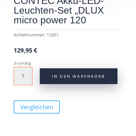
CONTEC Akku-LED-
Leuchten-Set „DLUX
micro power 120
Artikelnummer:
12851
129,95
€
3 vorrätig
CONTEC
IN DEN WARENKORB
Akku-
LED-
Leuchten-
Set
"DLUX
Vergleichen
micro
power
120
Menge