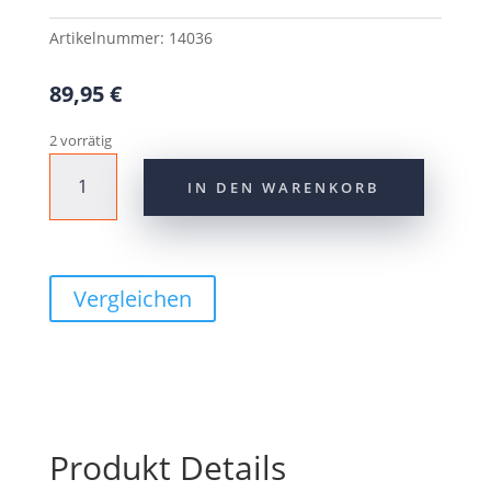
Artikelnummer:
14036
89,95
€
2 vorrätig
CONTEC
IN DEN WARENKORB
Feder-
Patentsattelstütze
"Nara
Air
DLX"27,2
Vergleichen
Menge
Produkt Details