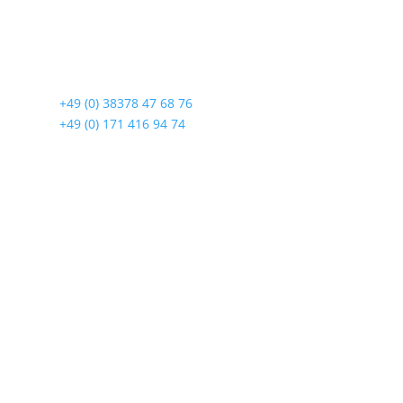
Lindenstraße 108
17419 Seebad Ahlbeck
☎
+49 (0) 38378 47 68 76
☎
+49 (0) 171 416 94 74
Öffnungszeiten
Mo bis Fr. 9:00 – 18:00 Uhr
Sa.9:00 – 12:00 Uhr
So. geschlossen
Rückgabezeit: bis 18:00 Uhr
Wichtiges