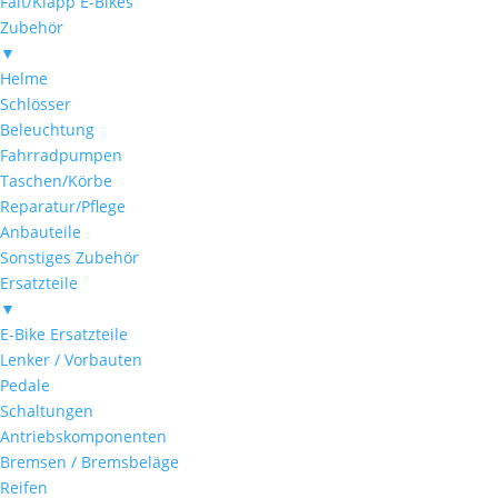
Falt/Klapp E-Bikes
Zubehör
▼
Helme
Schlösser
Beleuchtung
Fahrradpumpen
Taschen/Körbe
Reparatur/Pflege
Anbauteile
Sonstiges Zubehör
Ersatzteile
▼
E-Bike Ersatzteile
Lenker / Vorbauten
Pedale
Schaltungen
Antriebskomponenten
Bremsen / Bremsbeläge
Reifen