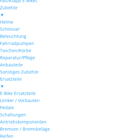
Falt/Klapp E-Bikes
Zubehör
▼
Helme
Schlösser
Beleuchtung
Fahrradpumpen
Taschen/Körbe
Reparatur/Pflege
Anbauteile
Sonstiges Zubehör
Ersatzteile
▼
E-Bike Ersatzteile
Lenker / Vorbauten
Pedale
Schaltungen
Antriebskomponenten
Bremsen / Bremsbeläge
Reifen