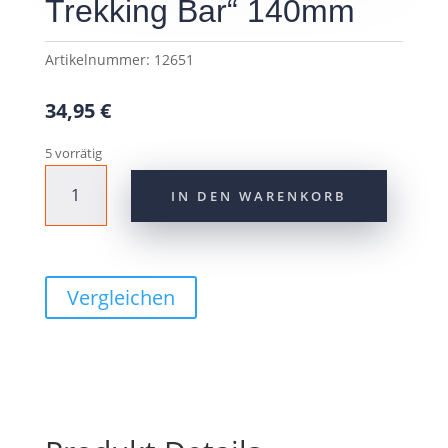
Trekking Bar“ 140mm
Artikelnummer:
12651
34,95
€
5 vorrätig
CONTEC
IN DEN WARENKORB
Griff
"MERGE
Trekking
Bar"
140mm
Vergleichen
Menge