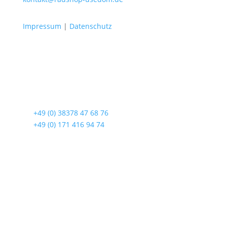
Impressum
|
Datenschutz
Radshop Usedom
Lindenstraße 108
17419 Seebad Ahlbeck
☎
+49 (0) 38378 47 68 76
☎
+49 (0) 171 416 94 74
Öffnungszeiten
Mo bis Fr. 9:00 – 18:00 Uhr
Sa.9:00 – 12:00 Uhr
So. geschlossen
Rückgabezeit: bis 18:00 Uhr