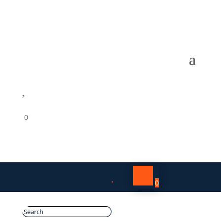

0

0