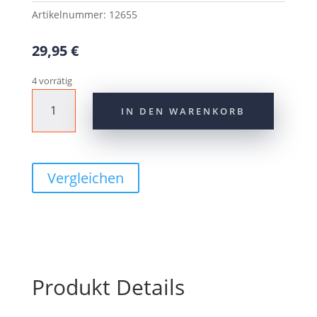
Artikelnummer:
12655
29,95
€
4 vorrätig
CONTEC
IN DEN WARENKORB
Griff
"MERGE
Trekking
Ergo"
Vergleichen
96/140
mm
Menge
Produkt Details