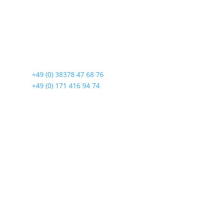
Radshop Usedom
Lindenstraße 108
17419 Seebad Ahlbeck
☎
+49 (0) 38378 47 68 76
☎
+49 (0) 171 416 94 74
Öffnungszeiten
Mo bis Fr. 9:00 – 18:00 Uhr
Sa.9:00 – 12:00 Uhr
So. geschlossen
Rückgabezeit: bis 18:00 Uhr
Wichtiges