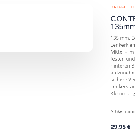
|
GRIFFE
L
CONTEC
135mm 
135 mm, E
Lenkerkle
Mittel – i
festen und
hinteren B
aufzunehme
sichere Ve
Lenkerstan
Klemmung,
Artikelnum
29,95
€