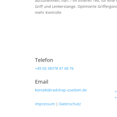
aufzunehmen, hart – im inneren Teil, für eine
Griff und Lenkerstange. Optimierte Griffergo
mehr Kontrolle
Telefon
Ra
+49 (0) 38378 47 68 76
Lind
Email
174
kontakt@radshop-usedom.de
☎
+
☎
+
Impressum
|
Datenschutz