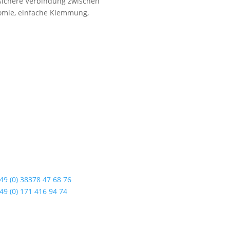
 sichere Verbindung zwischen
nomie, einfache Klemmung,
dshop Usedom
Öffnungszeiten
enstraße 108
Mo bis Fr. 9:00 – 18:00 Uhr
19 Seebad Ahlbeck
Sa.9:00 – 12:00 Uhr
So. geschlossen
49 (0) 38378 47 68 76
Rückgabezeit: bis 18:00 Uhr
49 (0) 171 416 94 74