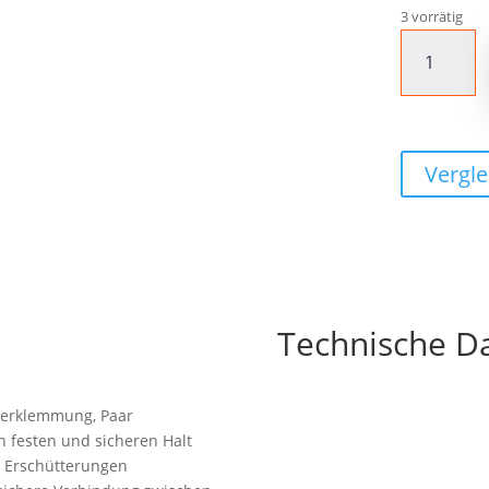
3 vorrätig
CONTEC
Griff
"Ergo
Exclusiv
+"
135mm
Vergle
coffee
Menge
Technische D
kerklemmung, Paar
n festen und sicheren Halt
e Erschütterungen