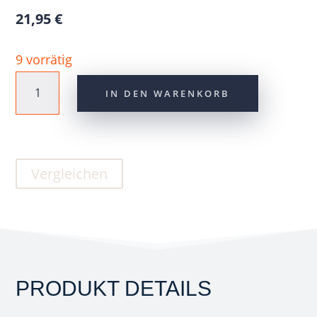
21,95
€
9 vorrätig
CONTEC
IN DEN WARENKORB
Minipumpe
"Air
Support
Vergleichen
Flex"
7bar
blackblue
Menge
PRODUKT DETAILS