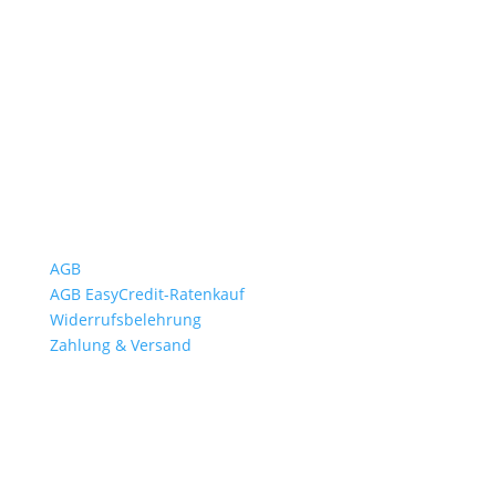
Mo bis Fr. 9:00 – 18:00 Uhr
Sa.9:00 – 12:00 Uhr
So. geschlossen
Rückgabezeit: bis 18:00 Uhr
Wichtiges
AGB
AGB EasyCredit-Ratenkauf
Widerrufsbelehrung
Zahlung & Versand