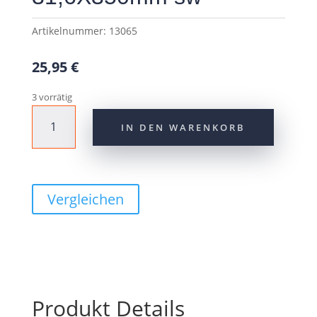
Artikelnummer:
13065
25,95
€
3 vorrätig
CONTEC
IN DEN WARENKORB
Patentsattelstütze
"Pipe"
31,6X350mm
sw
Menge
Vergleichen
Produkt Details