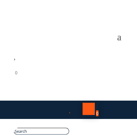

0

0