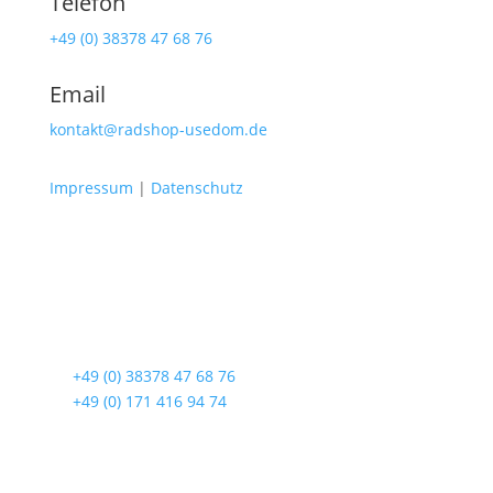
Telefon
+49 (0) 38378 47 68 76
Email
kontakt@radshop-usedom.de
Impressum
|
Datenschutz
Radshop Usedom
Lindenstraße 108
17419 Seebad Ahlbeck
☎
+49 (0) 38378 47 68 76
☎
+49 (0) 171 416 94 74
Öffnungszeiten