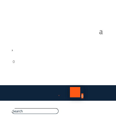

0

0