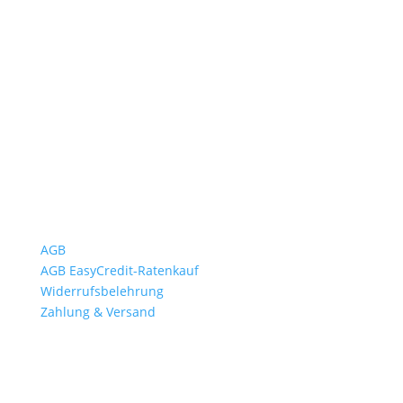
Öffnungszeiten
Mo bis Fr. 9:00 – 18:00 Uhr
Sa.9:00 – 12:00 Uhr
So. geschlossen
Rückgabezeit: bis 18:00 Uhr
Wichtiges
AGB
AGB EasyCredit-Ratenkauf
Widerrufsbelehrung
Zahlung & Versand