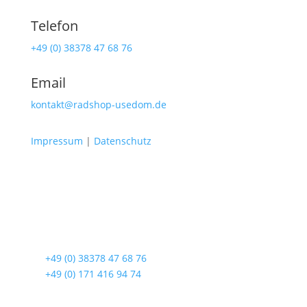
Telefon
+49 (0) 38378 47 68 76
Email
kontakt@radshop-usedom.de
Impressum
|
Datenschutz
Radshop Usedom
Lindenstraße 108
17419 Seebad Ahlbeck
☎
+49 (0) 38378 47 68 76
☎
+49 (0) 171 416 94 74