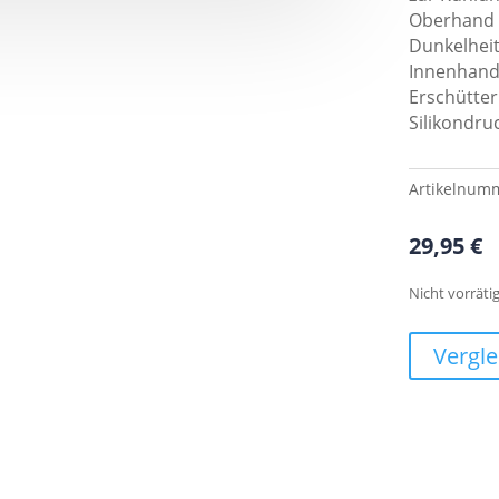
Oberhand z
Dunkelheit
Innenhand
Erschütte
Silikondru
Artikelnum
29,95
€
Nicht vorräti
Vergle