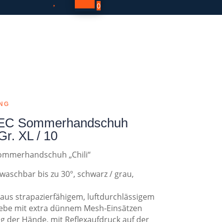

0
NG
C Sommerhandschuh
 Gr. XL / 10
mmerhandschuh „Chili“
 waschbar bis zu 30°, schwarz / grau,
us strapazierfähigem, luftdurchlässigem
ebe mit extra dünnem Mesh-Einsätzen
g der Hände, mit Reflexaufdruck auf der