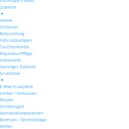
Falt/Klapp E-Bikes
Zubehör
▼
Helme
Schlösser
Beleuchtung
Fahrradpumpen
Taschen/Körbe
Reparatur/Pflege
Anbauteile
Sonstiges Zubehör
Ersatzteile
▼
E-Bike Ersatzteile
Lenker / Vorbauten
Pedale
Schaltungen
Antriebskomponenten
Bremsen / Bremsbeläge
Reifen