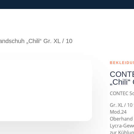
schuh „Chili“ Gr. XL / 10
BEKLEIDU
CONTE
„Chili“
CONTEC So
Gr. XL / 10
Mod.24
Oberhand a
Lycra-Gew
zur Kühlun