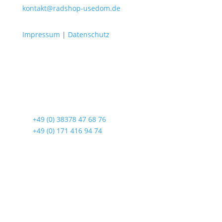
kontakt@radshop-usedom.de
Impressum
|
Datenschutz
Radshop Usedom
Lindenstraße 108
17419 Seebad Ahlbeck
☎
+49 (0) 38378 47 68 76
☎
+49 (0) 171 416 94 74
Öffnungszeiten
Mo bis Fr. 9:00 – 18:00 Uhr
Sa.9:00 – 12:00 Uhr
So. geschlossen
Rückgabezeit: bis 18:00 Uhr