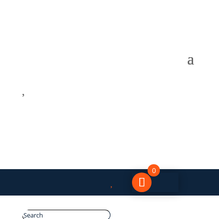

0
0
