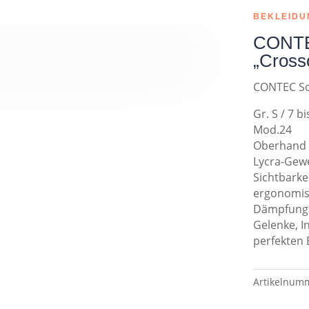
BEKLEIDU
CONTE
„Crosso
CONTEC S
Gr. S / 7 b
Mod.24
Oberhand a
Lycra-Gewe
Sichtbarkei
ergonomis
Dämpfung 
Gelenke, 
perfekten 
Artikelnum