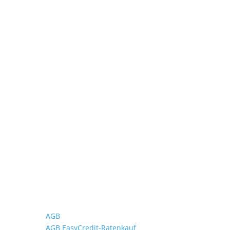
Wichtiges
AGB
AGB EasyCredit-Ratenkauf