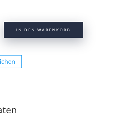
IN DEN WARENKORB
chuh
ichen
aten