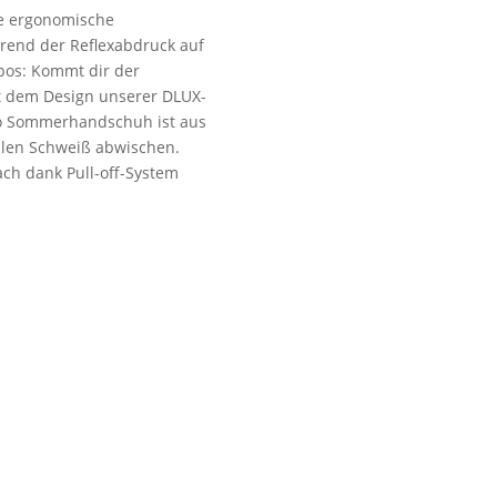
ie ergonomische
rend der Reflexabdruck auf
pos: Kommt dir der
it dem Design unserer DLUX-
o Sommerhandschuh ist aus
llen Schweiß abwischen.
ach dank Pull-off-System
dshop Usedom
Öffnungszeiten
enstraße 108
Mo bis Fr. 9:00 – 18:00 Uhr
19 Seebad Ahlbeck
Sa.9:00 – 12:00 Uhr