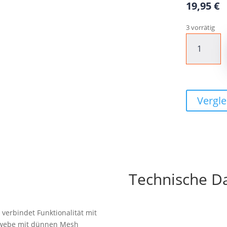
19,95
€
3 vorrätig
CONTEC
Sommerhands
"Crosso"
Gr.
S
/
Vergle
7
Menge
Technische D
verbindet Funktionalität mit
Gewebe mit dünnen Mesh