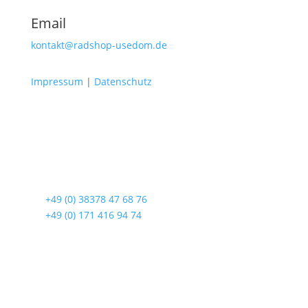
Email
kontakt@radshop-usedom.de
Impressum
|
Datenschutz
Radshop Usedom
Lindenstraße 108
17419 Seebad Ahlbeck
☎
+49 (0) 38378 47 68 76
☎
+49 (0) 171 416 94 74
Öffnungszeiten
Mo bis Fr. 9:00 – 18:00 Uhr
Sa.9:00 – 12:00 Uhr