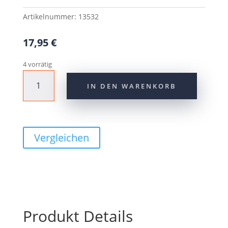
Artikelnummer:
13532
17,95
€
4 vorrätig
CONTEC
IN DEN WARENKORB
Sommerhandschuh
"Tripster"
Gr.
XXL
/
Vergleichen
11
Menge
Produkt Details