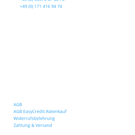
☎
+49 (0) 171 416 94 74
Öffnungszeiten
Mo bis Fr. 9:00 – 18:00 Uhr
Sa.9:00 – 12:00 Uhr
So. geschlossen
Rückgabezeit: bis 18:00 Uhr
Wichtiges
AGB
AGB EasyCredit-Ratenkauf
Widerrufsbelehrung
Zahlung & Versand