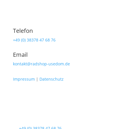
Telefon
+49 (0) 38378 47 68 76
Email
kontakt@radshop-usedom.de
Impressum
|
Datenschutz
Radshop Usedom
Lindenstraße 108
17419 Seebad Ahlbeck
☎
+49 (0) 38378 47 68 76