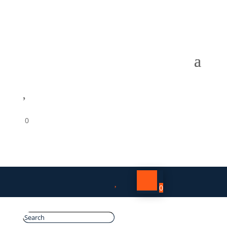

0

0