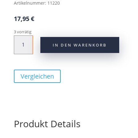
Artikelnummer:
11220
17,95
€
3 vorrätig
CONTEC
IN DEN WARENKORB
Steckschutzblech
"D-
Fender
II"schwarz
vorn
Vergleichen
Menge
Produkt Details