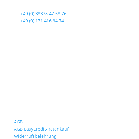
17419 Seebad Ahlbeck
☎
+49 (0) 38378 47 68 76
☎
+49 (0) 171 416 94 74
Öffnungszeiten
Mo bis Fr. 9:00 – 18:00 Uhr
Sa.9:00 – 12:00 Uhr
So. geschlossen
Rückgabezeit: bis 18:00 Uhr
Wichtiges
AGB
AGB EasyCredit-Ratenkauf
Widerrufsbelehrung