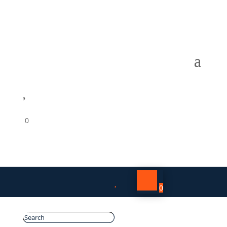

0

0