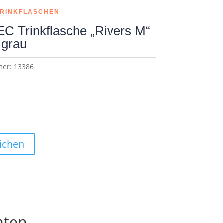
TRINKFLASCHEN
 Trinkflasche „Rivers M“
grau
mer:
13386
g
ichen
aten