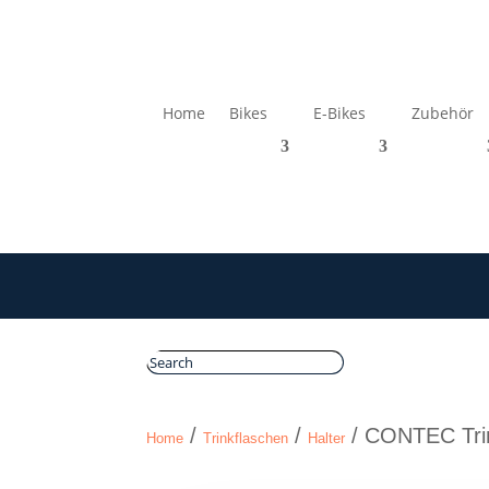
Home
Bikes
E-Bikes
Zubehör
/
/
/ CONTEC Trin
Home
Trinkflaschen
Halter