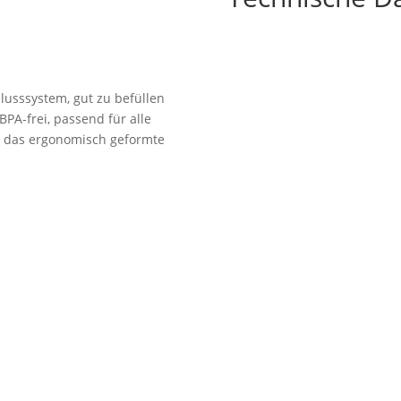
lusssystem, gut zu befüllen
PA-frei, passend für alle
ch das ergonomisch geformte
dshop Usedom
Öffnungszeiten
enstraße 108
Mo bis Fr. 9:00 – 18:00 Uhr