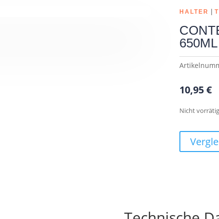
|
HALTER
CONTEC
650ML 
Artikelnum
10,95
€
Nicht vorräti
Vergle
Technische D