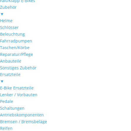
Falt/Klapp E-Bikes
Zubehör
▼
Helme
Schlösser
Beleuchtung
Fahrradpumpen
Taschen/Körbe
Reparatur/Pflege
Anbauteile
Sonstiges Zubehör
Ersatzteile
▼
E-Bike Ersatzteile
Lenker / Vorbauten
Pedale
Schaltungen
Antriebskomponenten
Bremsen / Bremsbeläge
Reifen