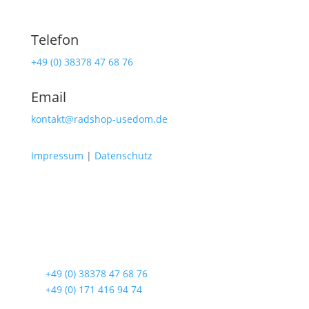
Telefon
+49 (0) 38378 47 68 76
Email
kontakt@radshop-usedom.de
Impressum
|
Datenschutz
Radshop Usedom
Lindenstraße 108
17419 Seebad Ahlbeck
☎
+49 (0) 38378 47 68 76
☎
+49 (0) 171 416 94 74