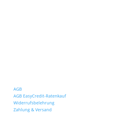
Öffnungszeiten
Mo bis Fr. 9:00 – 18:00 Uhr
Sa.9:00 – 12:00 Uhr
So. geschlossen
Rückgabezeit: bis 18:00 Uhr
Wichtiges
AGB
AGB EasyCredit-Ratenkauf
Widerrufsbelehrung
Zahlung & Versand