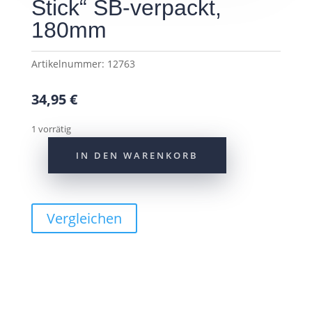
Stick“ SB-verpackt,
180mm
Artikelnummer:
12763
34,95
€
1 vorrätig
IN DEN WARENKORB
CONTEC
Vorbau
"Seto
Stick"
Vergleichen
SB-
verpackt,
180mm
Menge