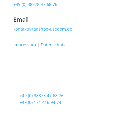
+49 (0) 38378 47 68 76
Email
kontakt@radshop-usedom.de
Impressum
|
Datenschutz
Radshop Usedom
Lindenstraße 108
17419 Seebad Ahlbeck
☎
+49 (0) 38378 47 68 76
☎
+49 (0) 171 416 94 74
Öffnungszeiten