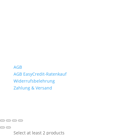
Mo bis Fr. 9:00 – 18:00 Uhr
Sa.9:00 – 12:00 Uhr
So. geschlossen
Rückgabezeit: bis 18:00 Uhr
Wichtiges
AGB
AGB EasyCredit-Ratenkauf
Widerrufsbelehrung
Zahlung & Versand
Select at least 2 products