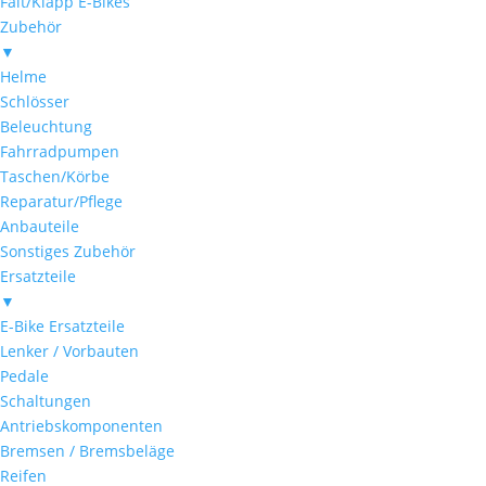
Falt/Klapp E-Bikes
Zubehör
▼
Helme
Schlösser
Beleuchtung
Fahrradpumpen
Taschen/Körbe
Reparatur/Pflege
Anbauteile
Sonstiges Zubehör
Ersatzteile
▼
E-Bike Ersatzteile
Lenker / Vorbauten
Pedale
Schaltungen
Antriebskomponenten
Bremsen / Bremsbeläge
Reifen