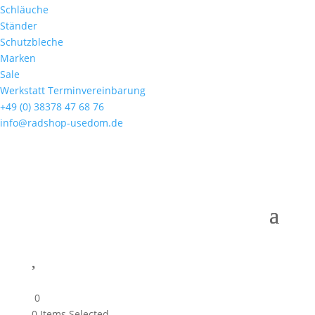
Schläuche
Ständer
Schutzbleche
Marken
Sale
Werkstatt Terminvereinbarung
+49 (0) 38378 47 68 76
info@radshop-usedom.de

0
0
Items Selected