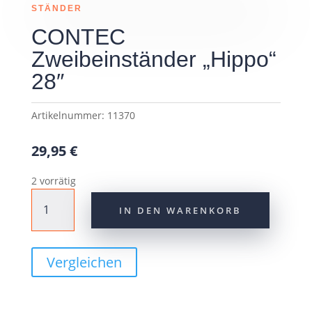
STÄNDER
CONTEC
Zweibeinständer „Hippo“
28″
Artikelnummer:
11370
29,95
€
2 vorrätig
CONTEC
IN DEN WARENKORB
Zweibeinständer
"Hippo"
28"
Vergleichen
Menge