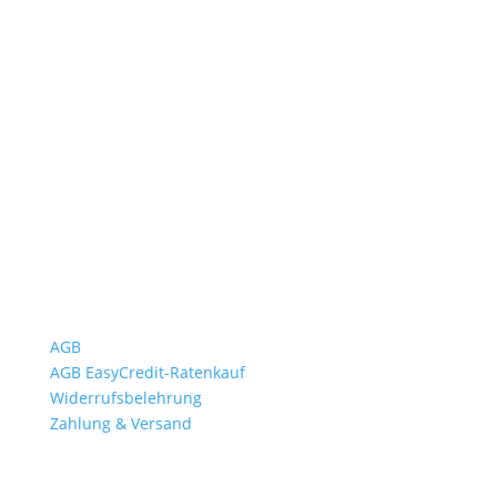
Öffnungszeiten
Mo bis Fr. 9:00 – 18:00 Uhr
Sa.9:00 – 12:00 Uhr
So. geschlossen
Rückgabezeit: bis 18:00 Uhr
Wichtiges
AGB
AGB EasyCredit-Ratenkauf
Widerrufsbelehrung
Zahlung & Versand