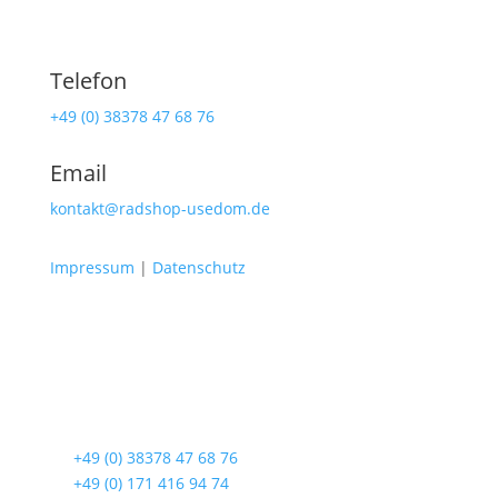
Telefon
+49 (0) 38378 47 68 76
Email
kontakt@radshop-usedom.de
Impressum
|
Datenschutz
Radshop Usedom
Lindenstraße 108
17419 Seebad Ahlbeck
☎
+49 (0) 38378 47 68 76
☎
+49 (0) 171 416 94 74