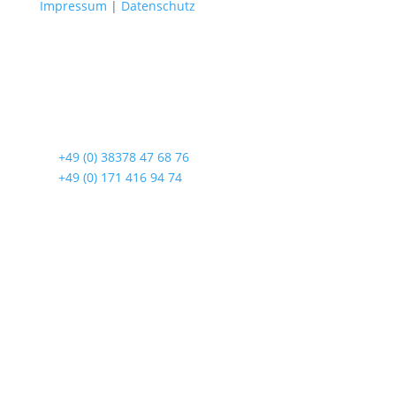
Impressum
|
Datenschutz
Radshop Usedom
Lindenstraße 108
17419 Seebad Ahlbeck
☎
+49 (0) 38378 47 68 76
☎
+49 (0) 171 416 94 74
Öffnungszeiten
Mo bis Fr. 9:00 – 18:00 Uhr
Sa.9:00 – 12:00 Uhr
So. geschlossen
Rückgabezeit: bis 18:00 Uhr