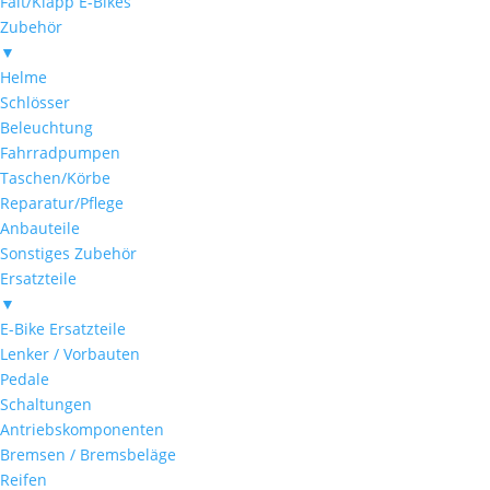
Falt/Klapp E-Bikes
Zubehör
▼
Helme
Schlösser
Beleuchtung
Fahrradpumpen
Taschen/Körbe
Reparatur/Pflege
Anbauteile
Sonstiges Zubehör
Ersatzteile
▼
E-Bike Ersatzteile
Lenker / Vorbauten
Pedale
Schaltungen
Antriebskomponenten
Bremsen / Bremsbeläge
Reifen