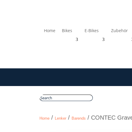
Home
Bikes
E-Bikes
Zubehör
/
/
/ CONTEC Gravel
Home
Lenker
Barends