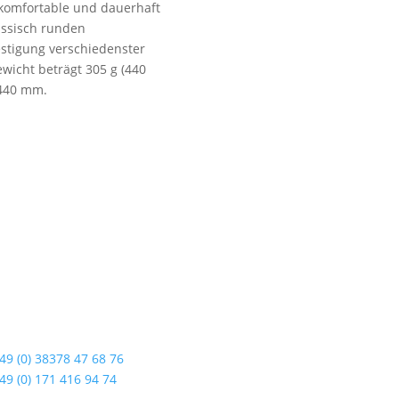
komfortable und dauerhaft
ssisch runden
stigung verschiedenster
wicht beträgt 305 g (440
 440 mm.
dshop Usedom
Öffnungszeiten
enstraße 108
Mo bis Fr. 9:00 – 18:00 Uhr
19 Seebad Ahlbeck
Sa.9:00 – 12:00 Uhr
So. geschlossen
49 (0) 38378 47 68 76
Rückgabezeit: bis 18:00 Uhr
49 (0) 171 416 94 74