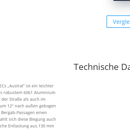
Gravel
Lenker
"Austral"
Vergle
31,8x440mm
Alumini
Menge
Technische D
s „Austral“ ist ein leichter
rs robustem 6061 Aluminium
 der Straße als auch im
d um 12° nach außen gebogen
d Bergab-Passagen einen
zahlt sich diese Biegung auch
ische Entlastung aus.130 mm