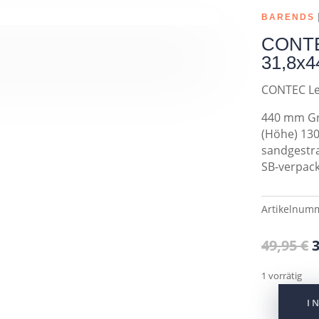
BARENDS
CONTEC
31,8x4
CONTEC Le
440 mm Gr
(Höhe) 130
sandgestra
SB-verpack
Artikelnum
U
49,95
€
P
w
1 vorrätig
4
I
CONTEC