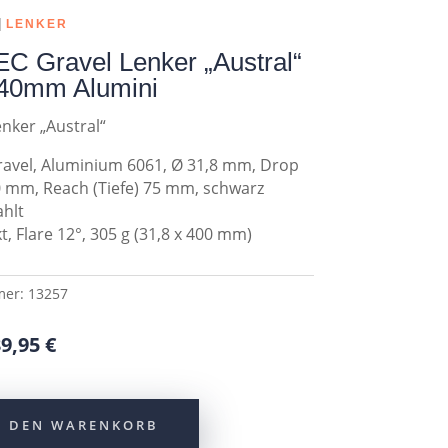
|
LENKER
 Gravel Lenker „Austral“
40mm Alumini
nker „Austral“
avel, Aluminium 6061, Ø 31,8 mm, Drop
 mm, Reach (Tiefe) 75 mm, schwarz
hlt
t, Flare 12°, 305 g (31,8 x 400 mm)
mer:
13257
rsprünglicher
Aktueller
39,95
€
reis
Preis
ar:
ist:
9,95 €
39,95 €.
N DEN WARENKORB